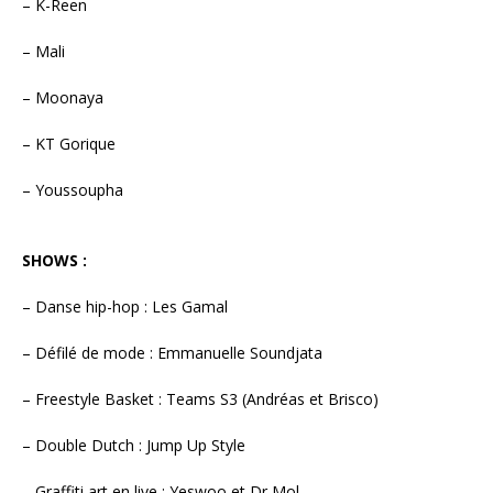
– K-Reen
– Mali
– Moonaya
– KT Gorique
– Youssoupha
SHOWS :
– Danse hip-hop : Les Gamal
– Défilé de mode : Emmanuelle Soundjata
– Freestyle Basket : Teams S3 (Andréas et Brisco)
– Double Dutch : Jump Up Style
– Graffiti art en live : Yeswoo et Dr Mol