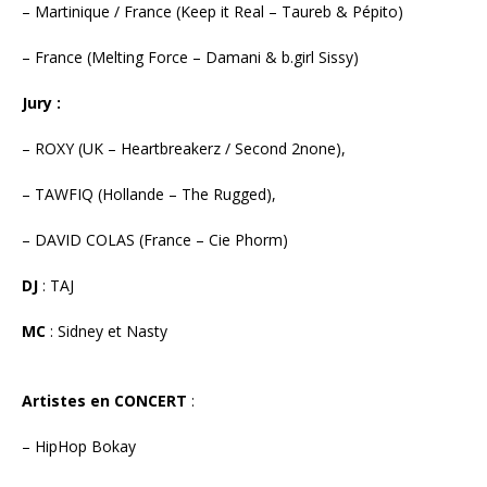
– Martinique / France (Keep it Real – Taureb & Pépito)
– France (Melting Force – Damani & b.girl Sissy)
Jury :
– ROXY (UK – Heartbreakerz / Second 2none),
– TAWFIQ (Hollande – The Rugged),
– DAVID COLAS (France – Cie Phorm)
DJ
: TAJ
MC
: Sidney et Nasty
Artistes en CONCERT
:
– HipHop Bokay