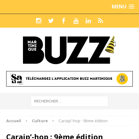
MENU
Accueil
Culture
Caraip’-hop : 9ème édition
Caraip’-hop : 9ème édition