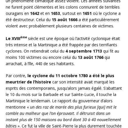
un phénomène climatique assez violent. Les années suivantes
ne furent point clémentes et les colons connurent de terribles
ouragans en
1642
et en
1653
, surtout en
1651
où le cyclone a
été destructeur. Celui du
15 août 1666
a été particulièrement
violent avec probablement plusieurs centaines de victimes.
ème
Le XVIII
siècle est une époque où l’activité cyclonique était
très intense et la Martinique a été frappée par des terrifiants
cyclones. On retiendrait celui du
4 septembre 1713
qui fit au
moins 100 victimes ou encore celui du
13 août 1766
qui
arrachait, à l’île, 440 de ses habitants.
Par contre,
le cyclone du
11 octobre 1780
a été le plus
meurtrier de l’histoire
car son intensité avait marqué les
esprits des contemporains, jusqu’alors jamais égalé. S’abattant
le 10 du mois sur la Barbade et sur Sainte-Lucie, il touche la
Martinique le lendemain. Le rapport du gouverneur d’alors
mentionne «
un des raz de marée des plus furieux [qui] mit le
comble au malheur que l’on éprouvait. Il détruisit dans un
instant plus de 150 maisons au bord dont 30 à 40 nouvellement
bâties »
. Ce fut la ville de Saint-Pierre la plus durement touchée