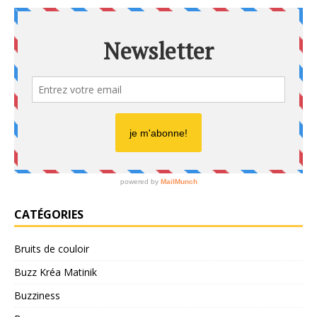
e
v
u
e
s
É
v
è
n
e
CATÉGORIES
m
Bruits de couloir
e
Buzz Kréa Matinik
n
Buzziness
t