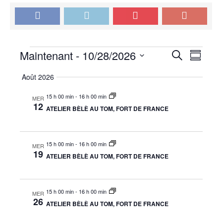
Évènements
R
N
Maintenant
 - 
10/28/2026
R
R
a
e
e
S
é
c
Août 2026
v
é
s
c
h
l
i
u
15 h 00 min
-
16 h 00 min
h
e
MER
e
m
g
12
ATELIER BÈLÈ AU TOM, FORT DE FRANCE
r
c
e
é
a
c
t
r
t
h
i
e
i
c
o
15 h 00 min
-
16 h 00 min
MER
19
o
n
ATELIER BÈLÈ AU TOM, FORT DE FRANCE
h
n
n
e
e
d
z
e
15 h 00 min
-
16 h 00 min
e
MER
l
26
ATELIER BÈLÈ AU TOM, FORT DE FRANCE
t
v
a
u
d