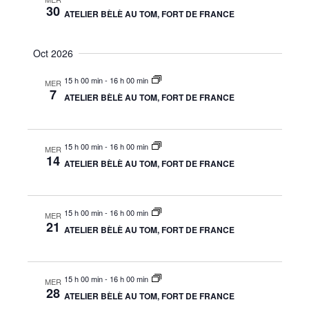
30
s
ATELIER BÈLÈ AU TOM, FORT DE FRANCE
É
Oct 2026
v
è
15 h 00 min
-
16 h 00 min
MER
7
n
ATELIER BÈLÈ AU TOM, FORT DE FRANCE
e
m
15 h 00 min
-
16 h 00 min
MER
14
e
ATELIER BÈLÈ AU TOM, FORT DE FRANCE
n
t
15 h 00 min
-
16 h 00 min
MER
s
21
ATELIER BÈLÈ AU TOM, FORT DE FRANCE
15 h 00 min
-
16 h 00 min
MER
28
ATELIER BÈLÈ AU TOM, FORT DE FRANCE