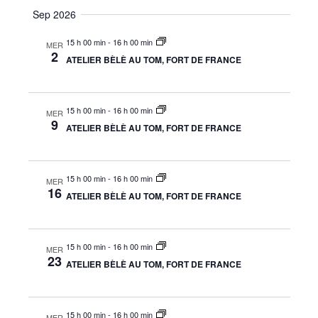
n
a
Sep 2026
e
a
t
s
v
15 h 00 min
-
16 h 00 min
e
MER
É
2
ATELIER BÈLÈ AU TOM, FORT DE FRANCE
i
v
g
è
n
a
15 h 00 min
-
16 h 00 min
MER
9
e
ATELIER BÈLÈ AU TOM, FORT DE FRANCE
t
m
i
e
o
15 h 00 min
-
16 h 00 min
n
MER
16
ATELIER BÈLÈ AU TOM, FORT DE FRANCE
n
t
d
e
15 h 00 min
-
16 h 00 min
MER
23
v
ATELIER BÈLÈ AU TOM, FORT DE FRANCE
u
e
15 h 00 min
-
16 h 00 min
MER