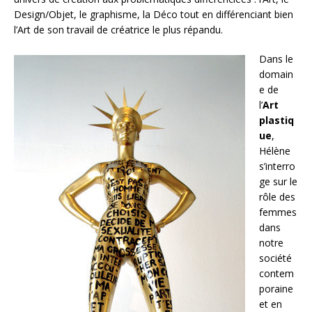
Design/Objet, le graphisme, la Déco tout en différenciant bien
l’Art de son travail de créatrice le plus répandu.
Dans le
domain
e de
l’
Art
plastiq
ue
,
Hélène
s’interro
ge sur le
rôle des
femmes
dans
notre
société
contem
poraine
et en