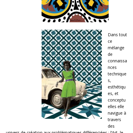
Dans tout
ce
mélange
de
connaissa
nces
technique
s,
esthétiqu
es, et
conceptu
elles elle
navigue à
travers
des
univers de création aux problématiques différenciées : l’Art, le