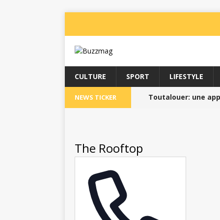
CULTURE
SPORT
LIFESTYLE
Toutalouer: une appl
NEWS TICKER
particuliers //
BUZZIN
L’Institut Martiniqu
The Rooftop
Pass Sport 2025 //
La Martinique Bouge
Le T’AI-CHI-CH’UAN 