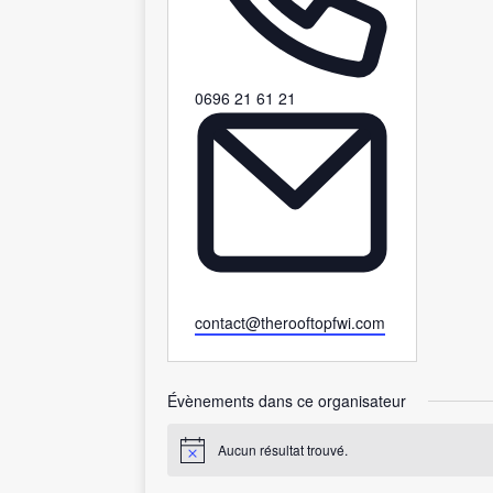
T
0696 21 61 21
é
l
é
p
h
o
n
e
E
contact@therooftopfwi.com
m
a
i
Évènements dans ce organisateur
l
Aucun résultat trouvé.
N
o
t