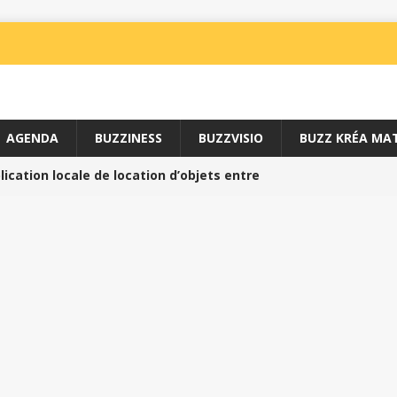
AGENDA
BUZZINESS
BUZZVISIO
BUZZ KRÉA MAT
ication locale de location d’objets entre
ESS
ais du Sport //
BUZZINESS
SPORT
 avec l’ARS //
SPORT
un art martial doux de santé //
SPORT