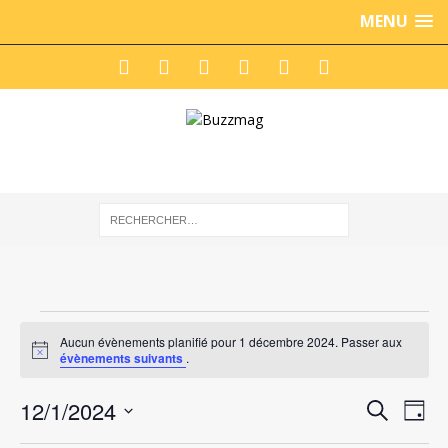
MENU
Évènements
Aucun évènements planifié pour 1 décembre 2024. Passer aux
N
évènements suivants
.
for
o
t
1
R
N
12/1/2024
i
R
J
c
a
e
e
S
e
o