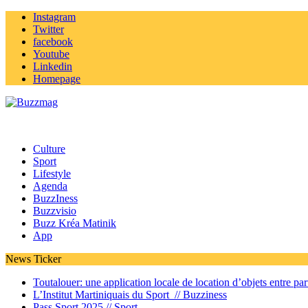
Instagram
Twitter
facebook
Youtube
Linkedin
Homepage
Culture
Sport
Lifestyle
Agenda
BuzzIness
Buzzvisio
Buzz Kréa Matinik
App
News Ticker
Toutalouer: une application locale de location d’objets entre part
L’Institut Martiniquais du Sport //
Buzziness
Pass Sport 2025 //
Sport