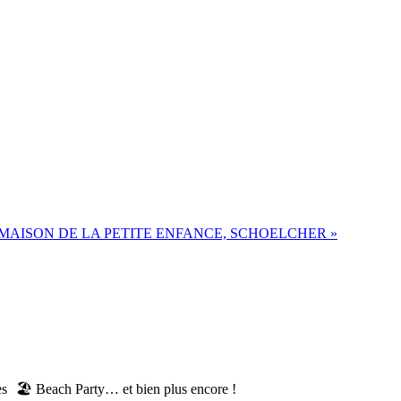
A MAISON DE LA PETITE ENFANCE, SCHOELCHER
»
s 🏖️ Beach Party… et bien plus encore !