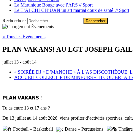
La Martinique Bouge avec l’ARS //
Sport
Le T’AI-CHI-CH’UAN un art martial doux de santé //
Sport
Rechercher :
« Tous les Évènements
PLAN VAKANS! AU LGT JOSEPH GAI
juillet 13
-
août 14
«
SOIRÉE DJ « D’MANCHE » À L’AS DISCOTHÈQUE, 
ACCUEIL COLLECTIF DE MINEURS « TI COLIBRI À
𝗣𝗟𝗔𝗡 𝗩𝗔𝗞𝗔𝗡𝗦 !
Tu as entre 13 et 17 ans ?
Du 13 juillet au 14 août 2026 viens profiter d’activités sportives, cult
Football – Basketball
Danse – Percussions
Théâtr