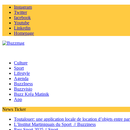
Instagram
Twitter
facebook
Youtube
Linkedin
Homepage
Culture
Sport
Lifestyle
Agenda
BuzzIness
Buzzvisio
Buzz Kréa Matinik
App
News Ticker
Toutalouer: une application locale de location d’objets entre part
L’Institut Martiniquais du Sport //
Buzziness
Pass Sport 2025 //
Sport