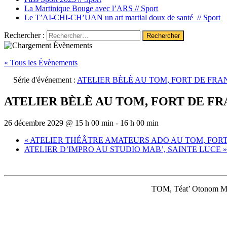
La Martinique Bouge avec l’ARS //
Sport
Le T’AI-CHI-CH’UAN un art martial doux de santé //
Sport
Rechercher :
« Tous les Évènements
Série d'événement :
ATELIER BÈLÈ AU TOM, FORT DE FRA
ATELIER BÈLÈ AU TOM, FORT DE F
26 décembre 2029 @ 15 h 00 min
-
16 h 00 min
«
ATELIER THÉÂTRE AMATEURS ADO AU TOM, FOR
ATELIER D’IMPRO AU STUDIO MAB’, SAINTE LUCE
»
TOM, Téat’ Otonom Maw