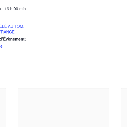
 - 16 h 00 min
ÈLÈ AU TOM,
FRANCE
 d’Évènement:
re