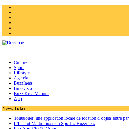
Instagram
Twitter
facebook
Youtube
Linkedin
Homepage
Culture
Sport
Lifestyle
Agenda
BuzzIness
Buzzvisio
Buzz Kréa Matinik
App
News Ticker
Toutalouer: une application locale de location d’objets entre part
L’Institut Martiniquais du Sport //
Buzziness
Pass Sport 2025 //
Sport