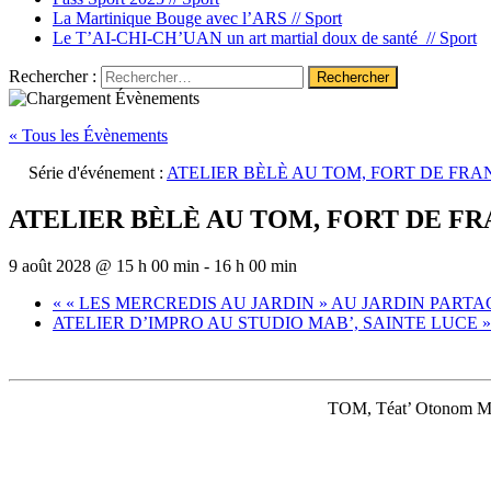
La Martinique Bouge avec l’ARS //
Sport
Le T’AI-CHI-CH’UAN un art martial doux de santé //
Sport
Rechercher :
« Tous les Évènements
Série d'événement :
ATELIER BÈLÈ AU TOM, FORT DE FRA
ATELIER BÈLÈ AU TOM, FORT DE F
9 août 2028 @ 15 h 00 min
-
16 h 00 min
«
« LES MERCREDIS AU JARDIN » AU JARDIN PART
ATELIER D’IMPRO AU STUDIO MAB’, SAINTE LUCE
»
TOM, Téat’ Otonom Maw