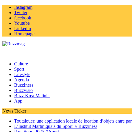
Instagram
Twitter
facebook
Youtube
Linkedin
Homepage
Culture
Sport
Lifestyle
Agenda
BuzzIness
Buzzvisio
Buzz Kréa Matinik
App
News Ticker
Toutalouer: une application locale de location d’objets entre part
L’Institut Martiniquais du Sport //
Buzziness
Pass Sport 2025 //
Sport