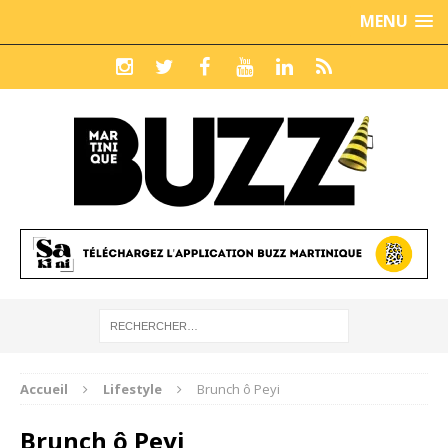
MENU
Accueil
Lifestyle
Brunch ô Peyi
Brunch ô Peyi