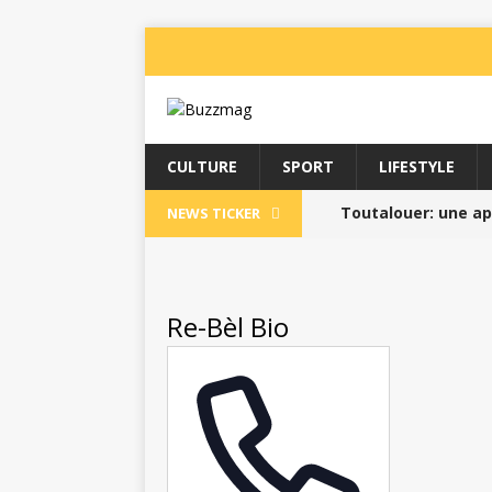
CULTURE
SPORT
LIFESTYLE
Toutalouer: une app
NEWS TICKER
particuliers //
BUZZI
L’Institut Martiniq
Re-Bèl Bio
Pass Sport 2025 //
La Martinique Boug
Le T’AI-CHI-CH’UAN