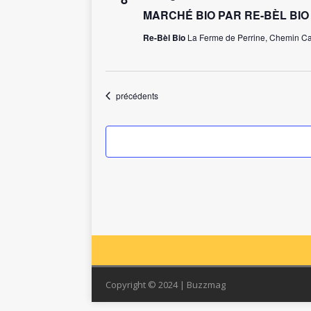
c
MARCHÉ BIO PAR RE-BÈL BIO
t
i
Re-Bèl Bio
La Ferme de Perrine, Chemin Car
o
n
n
e
Évènements
précédents
z
u
n
e
d
a
t
e
.
Copyright © 2024 | Buzzmag