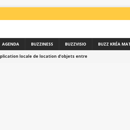
AGENDA
BUZZINESS
BUZZVISIO
BUZZ KRÉA MAT
lication locale de location d’objets entre
NESS
uais du Sport //
BUZZINESS
SPORT
e avec l’ARS //
SPORT
 un art martial doux de santé //
SPORT