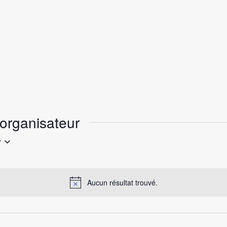
organisateur
r
Aucun résultat trouvé.
N
o
t
i