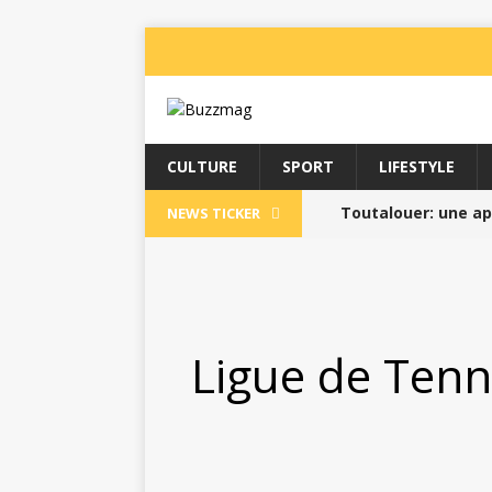
CULTURE
SPORT
LIFESTYLE
Toutalouer: une app
NEWS TICKER
particuliers //
BUZZI
L’Institut Martiniq
Pass Sport 2025 //
Ligue de Tenn
La Martinique Boug
Le T’AI-CHI-CH’UAN