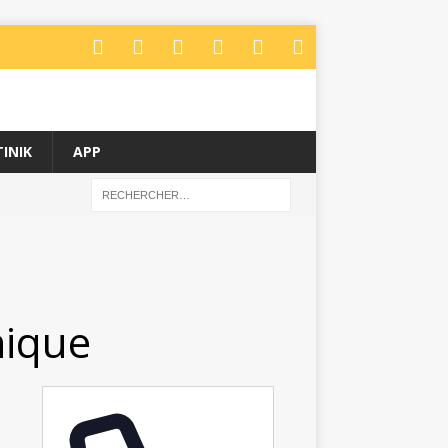
INIK
APP
nique