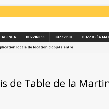
AGENDA
BUZZINESS
BUZZVISIO
BUZZ KRÉA MAT
lication locale de location d’objets entre
NESS
uais du Sport //
BUZZINESS
SPORT
is de Table de la Marti
e avec l’ARS //
SPORT
 un art martial doux de santé //
SPORT