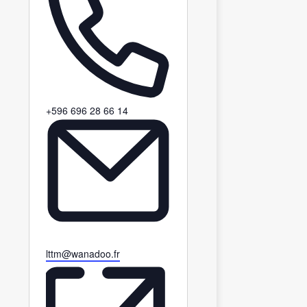
T
+596 696 28 66 14
é
l
é
p
h
o
n
e
E
lttm@wanadoo.fr
m
a
i