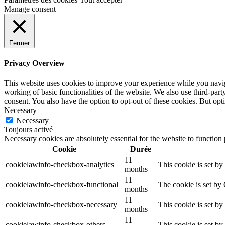
Manage consent
Fermer
Privacy Overview
This website uses cookies to improve your experience while you navigat
working of basic functionalities of the website. We also use third-pa
consent. You also have the option to opt-out of these cookies. But op
Necessary
Necessary
Toujours activé
Necessary cookies are absolutely essential for the website to function
Cookie
Durée
11
cookielawinfo-checkbox-analytics
This cookie is set b
months
11
cookielawinfo-checkbox-functional
The cookie is set by
months
11
cookielawinfo-checkbox-necessary
This cookie is set b
months
11
cookielawinfo-checkbox-others
This cookie is set b