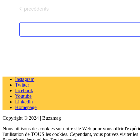
Évènements
précédents
Instagram
Twitter
facebook
Youtube
Linkedin
Homepage
Copyright © 2024 | Buzzmag
Nous utilisons des cookies sur notre site Web pour vous offrir l'expéri
l'utilisation de TOUS les cookies. Cependant, vous pouvez visiter les
Paramètres des cookies
Tout accepter