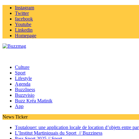
Instagram
Twitter
facebook
Youtube
Linkedin
Homepage
Culture
Sport
Lifestyle
Agenda
BuzzIness
Buzzvisio
Buzz Kréa Matinik
App
News Ticker
Toutalouer: une application locale de location d’objets entre part
L’Institut Martiniquais du Sport //
Buzziness
Pass Sport 2025 //
Sport