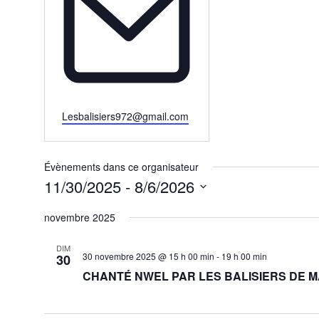
Email
Lesbalisiers972@gmail.com
Évènements dans ce organisateur
11/30/2025
 - 
8/6/2026
Sélectionnez
une
novembre 2025
date.
DIM
30 novembre 2025 @ 15 h 00 min
-
19 h 00 min
30
CHANTÉ NWEL PAR LES BALISIERS DE M