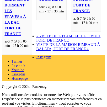
DORMENT
FORT DE
août 7 @ 8 h 00
LES
FRANCE
min
-
17 h 30 min
ÉPAVES » À
août 7 @ 8 h 00
LA DAC,
min
-
17 h 00 min
FORT DE
FRANCE
«
VISITE DE L’ÉCO-LIEU DE TIVOLI,
FORT DE FRANCE
août 7 @ 8 h 00
VISITE DE LA MAISON RIMBAUD À
min
-
17 h 00 min
BALATA, FORT DE FRANCE
»
Instagram
Twitter
facebook
Youtube
Linkedin
Homepage
Copyright © 2024 | Buzzmag
Nous utilisons des cookies sur notre site Web pour vous offrir
l'expérience la plus pertinente en mémorisant vos préférences et en
répétant vos visites. En cliquant sur « Tout accepter », vous