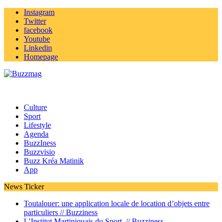
Instagram
Twitter
facebook
Youtube
Linkedin
Homepage
Culture
Sport
Lifestyle
Agenda
BuzzIness
Buzzvisio
Buzz Kréa Matinik
App
News Ticker
Toutalouer: une application locale de location d’objets entre
particuliers //
Buzziness
L’Institut Martiniquais du Sport //
Buzziness