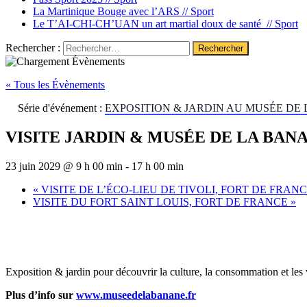
La Martinique Bouge avec l’ARS //
Sport
Le T’AI-CHI-CH’UAN un art martial doux de santé //
Sport
Rechercher :
« Tous les Évènements
Série d'événement :
EXPOSITION & JARDIN AU MUSÉE DE 
VISITE JARDIN & MUSÉE DE LA BAN
23 juin 2029 @ 9 h 00 min
-
17 h 00 min
«
VISITE DE L’ÉCO-LIEU DE TIVOLI, FORT DE FRAN
VISITE DU FORT SAINT LOUIS, FORT DE FRANCE
»
Exposition & jardin pour découvrir la culture, la consommation et les 
Plus d’info sur
www.museedelabanane.fr