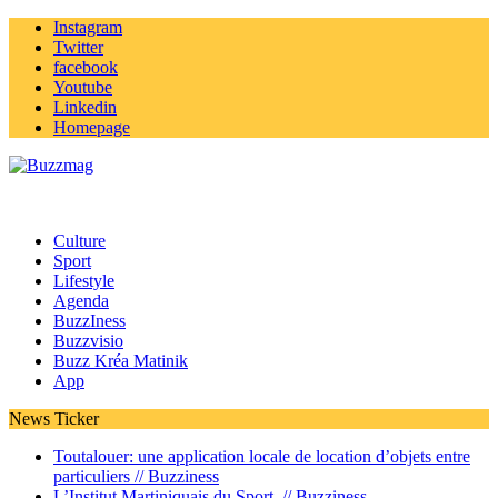
Instagram
Twitter
facebook
Youtube
Linkedin
Homepage
Culture
Sport
Lifestyle
Agenda
BuzzIness
Buzzvisio
Buzz Kréa Matinik
App
News Ticker
Toutalouer: une application locale de location d’objets entre
particuliers //
Buzziness
L’Institut Martiniquais du Sport //
Buzziness