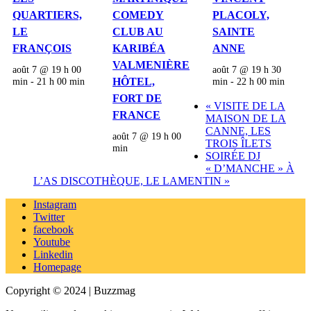
QUARTIERS,
COMEDY
PLACOLY,
LE
CLUB AU
SAINTE
FRANÇOIS
KARIBÉA
ANNE
VALMENIÈRE
août 7 @ 19 h 00
août 7 @ 19 h 30
min
-
21 h 00 min
HÔTEL,
min
-
22 h 00 min
FORT DE
«
VISITE DE LA
FRANCE
MAISON DE LA
CANNE, LES
août 7 @ 19 h 00
TROIS ÎLETS
min
SOIRÉE DJ
« D’MANCHE » À
L’AS DISCOTHÈQUE, LE LAMENTIN
»
Instagram
Twitter
facebook
Youtube
Linkedin
Homepage
Copyright © 2024 | Buzzmag