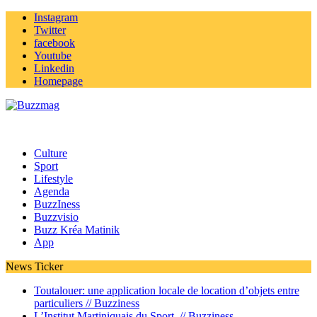
Instagram
Twitter
facebook
Youtube
Linkedin
Homepage
Culture
Sport
Lifestyle
Agenda
BuzzIness
Buzzvisio
Buzz Kréa Matinik
App
News Ticker
Toutalouer: une application locale de location d’objets entre
particuliers //
Buzziness
L’Institut Martiniquais du Sport //
Buzziness