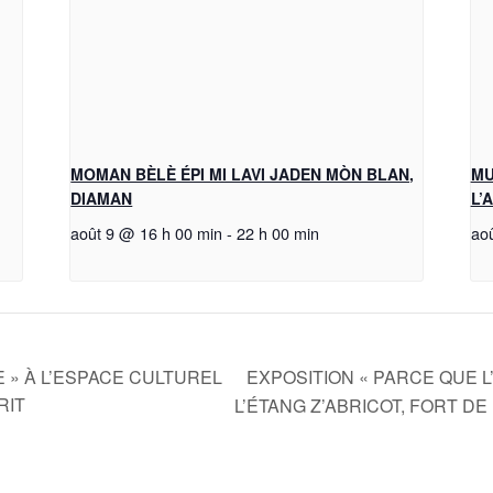
MOMAN BÈLÈ ÉPI MI LAVI JADEN MÒN BLAN,
MU
DIAMAN
L’
août 9 @ 16 h 00 min
-
22 h 00 min
ao
EXPOSITION « PARCE QUE 
E » À L’ESPACE CULTUREL
RIT
L’ÉTANG Z’ABRICOT, FORT D