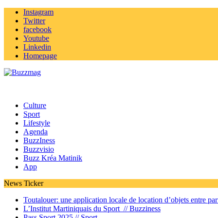
Instagram
Twitter
facebook
Youtube
Linkedin
Homepage
Culture
Sport
Lifestyle
Agenda
BuzzIness
Buzzvisio
Buzz Kréa Matinik
App
News Ticker
Toutalouer: une application locale de location d’objets entre part
L’Institut Martiniquais du Sport //
Buzziness
Pass Sport 2025 //
Sport