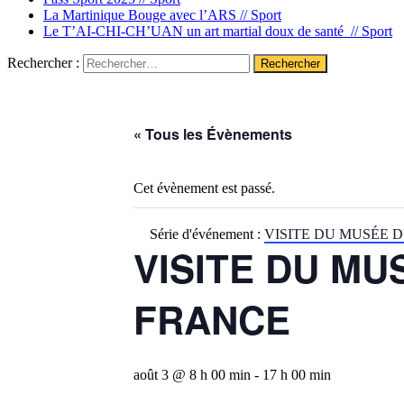
La Martinique Bouge avec l’ARS //
Sport
Le T’AI-CHI-CH’UAN un art martial doux de santé //
Sport
Rechercher :
« Tous les Évènements
Cet évènement est passé.
Série d'événement :
VISITE DU MUSÉE 
VISITE DU MU
FRANCE
août 3 @ 8 h 00 min
-
17 h 00 min