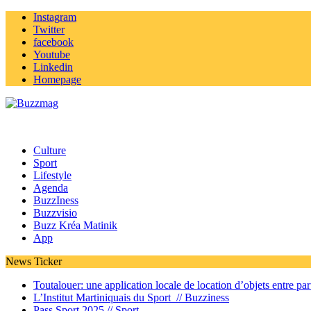
Instagram
Twitter
facebook
Youtube
Linkedin
Homepage
Culture
Sport
Lifestyle
Agenda
BuzzIness
Buzzvisio
Buzz Kréa Matinik
App
News Ticker
Toutalouer: une application locale de location d’objets entre part
L’Institut Martiniquais du Sport //
Buzziness
Pass Sport 2025 //
Sport