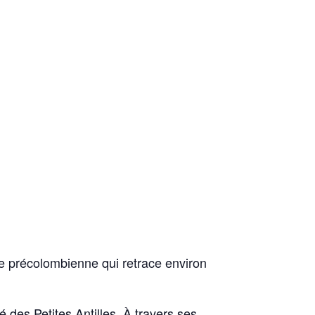
e précolombienne qui retrace environ
 des Petites Antilles. À travers ses