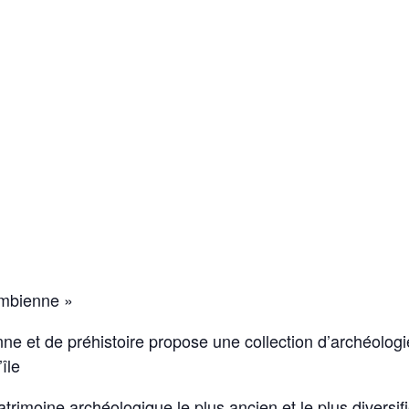
ombienne »
e et de préhistoire propose une collection d’archéologi
île
imoine archéologique le plus ancien et le plus diversifié