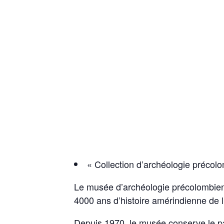
« Collection d’archéologie précol
Le musée d’archéologie précolombienn
4000 ans d’histoire amérindienne de l’
Depuis 1970, le musée conserve le patr