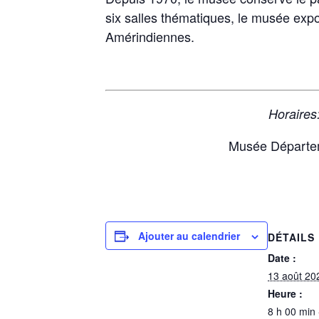
six salles thématiques, le musée expo
Amérindiennes.
Horaires
Musée Départeme
Ajouter au calendrier
DÉTAILS
Date :
13 août 20
Heure :
8 h 00 min 