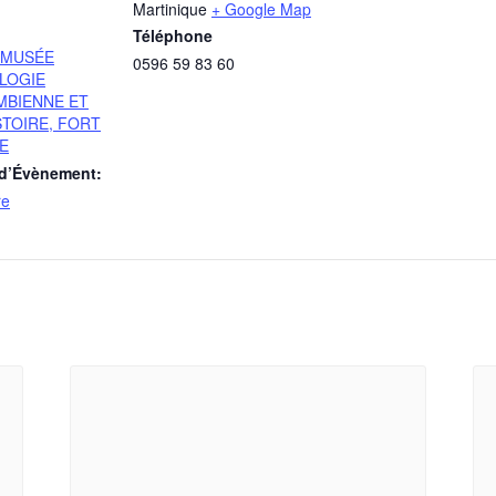
Martinique
+ Google Map
Téléphone
U MUSÉE
0596 59 83 60
LOGIE
BIENNE ET
STOIRE, FORT
E
 d’Évènement:
re