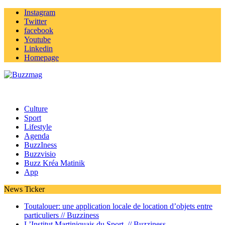
Instagram
Twitter
facebook
Youtube
Linkedin
Homepage
Culture
Sport
Lifestyle
Agenda
BuzzIness
Buzzvisio
Buzz Kréa Matinik
App
News Ticker
Toutalouer: une application locale de location d’objets entre
particuliers //
Buzziness
L’Institut Martiniquais du Sport //
Buzziness