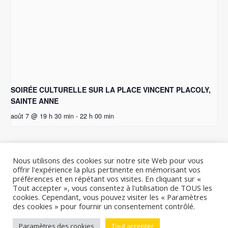
SOIRÉE CULTURELLE SUR LA PLACE VINCENT PLACOLY,
SAINTE ANNE
août 7 @ 19 h 30 min
-
22 h 00 min
VISITE DE LA MAISON DE LA
SOIRÉE KARAOKÉ À L’ÎLÔT DU
Nous utilisons des cookies sur notre site Web pour vous
BOUT, LES TROIS ÎLETS
offrir l'expérience la plus pertinente en mémorisant vos
CANNE, LES TROIS ÎLETS
préférences et en répétant vos visites. En cliquant sur «
Tout accepter », vous consentez à l'utilisation de TOUS les
cookies. Cependant, vous pouvez visiter les « Paramètres
MENU
des cookies » pour fournir un consentement contrôlé.
Paramètres des cookies
Tout accepter