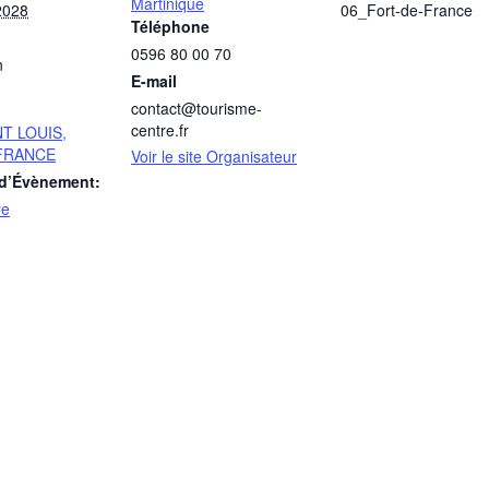
Martinique
2028
06_Fort-de-France
Téléphone
0596 80 00 70
n
E-mail
contact@tourisme-
centre.fr
T LOUIS,
FRANCE
Voir le site Organisateur
 d’Évènement:
re