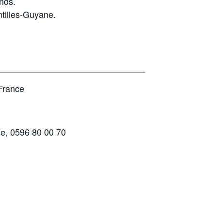
ands.
tilles-Guyane.
-France
ce, 0596 80 00 70