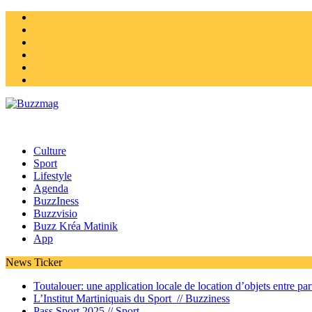
Instagram
Twitter
facebook
Youtube
Linkedin
Homepage
Culture
Sport
Lifestyle
Agenda
BuzzIness
Buzzvisio
Buzz Kréa Matinik
App
News Ticker
Toutalouer: une application locale de location d’objets entre part
L’Institut Martiniquais du Sport //
Buzziness
Pass Sport 2025 //
Sport