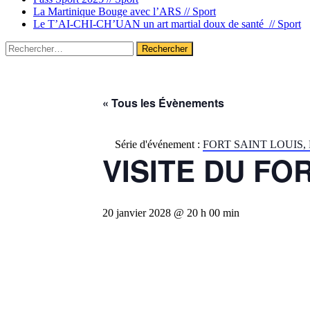
La Martinique Bouge avec l’ARS //
Sport
Le T’AI-CHI-CH’UAN un art martial doux de santé //
Sport
Rechercher :
« Tous les Évènements
Série d'événement :
FORT SAINT LOUIS,
VISITE DU FO
20 janvier 2028 @ 20 h 00 min