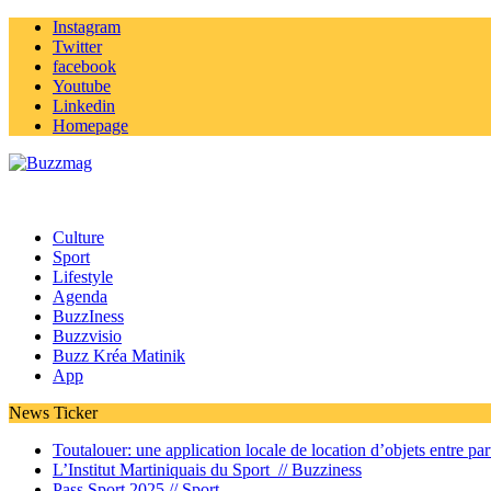
Instagram
Twitter
facebook
Youtube
Linkedin
Homepage
Culture
Sport
Lifestyle
Agenda
BuzzIness
Buzzvisio
Buzz Kréa Matinik
App
News Ticker
Toutalouer: une application locale de location d’objets entre part
L’Institut Martiniquais du Sport //
Buzziness
Pass Sport 2025 //
Sport