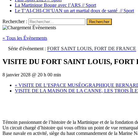
La Martinique Bouge avec l’ARS //
Sport
Le T’AI-CHI-CH’UAN un art martial doux de santé //
Sport
Rechercher :
« Tous les Évènements
Série d'événement :
FORT SAINT LOUIS, FORT DE FRANCE
VISITE DU FORT SAINT LOUIS, FORT
8 janvier 2028 @ 20 h 00 min
«
VISITE DE L’ESPACE MUSÉOGRAPHIQUE BERNARD
VISITE DE LA MAISON DE LA CANNE, LES TROIS ÎL
Témoin passionnant de l’histoire de la Martinique et de la fondation de
Un circuit chargé d’histoire qui vous offrira un point de vue remarqua
Base navale en activité, siège du haut commandement de la Marine Na