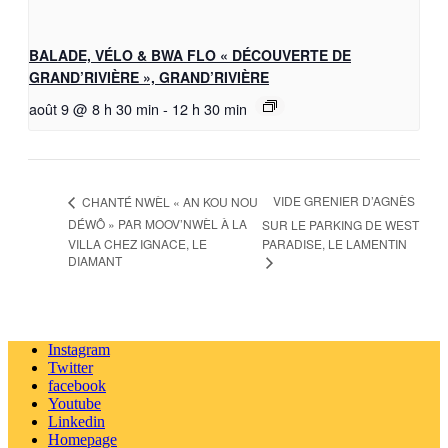
BALADE, VÉLO & BWA FLO « DÉCOUVERTE DE
GRAND’RIVIÈRE », GRAND’RIVIÈRE
août 9 @ 8 h 30 min
-
12 h 30 min
VIDE GRENIER D’AGNÈS
CHANTÉ NWÈL « AN KOU NOU
DÉWÔ » PAR MOOV’NWÈL À LA
SUR LE PARKING DE WEST
VILLA CHEZ IGNACE, LE
PARADISE, LE LAMENTIN
DIAMANT
Instagram
Twitter
facebook
Youtube
Linkedin
Homepage