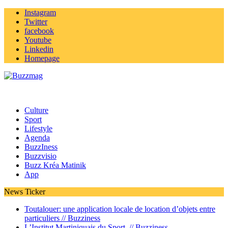
Instagram
Twitter
facebook
Youtube
Linkedin
Homepage
Culture
Sport
Lifestyle
Agenda
BuzzIness
Buzzvisio
Buzz Kréa Matinik
App
News Ticker
Toutalouer: une application locale de location d’objets entre
particuliers //
Buzziness
L’Institut Martiniquais du Sport //
Buzziness