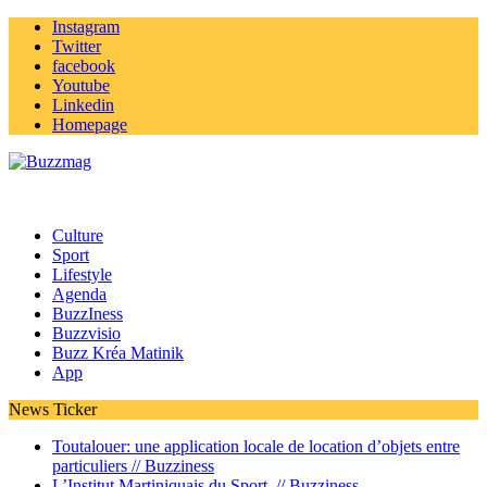
Instagram
Twitter
facebook
Youtube
Linkedin
Homepage
Culture
Sport
Lifestyle
Agenda
BuzzIness
Buzzvisio
Buzz Kréa Matinik
App
News Ticker
Toutalouer: une application locale de location d’objets entre
particuliers //
Buzziness
L’Institut Martiniquais du Sport //
Buzziness