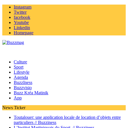
Instagram
Twitter
facebook
Youtube
Linkedin
Homepage
Culture
Sport
Lifestyle
Agenda
BuzzIness
Buzzvisio
Buzz Kréa Matinik
App
News Ticker
Toutalouer: une application locale de location d’objets entre
particuliers //
Buzziness
L’Institut Martiniquais du Sport //
Buzziness