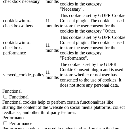
checkbox-necessary
months
cookies in the category
"Necessary".
This cookie is set by GDPR Cookie
cookielawinfo-
11
Consent plugin. The cookie is used
checkbox-others
months
to store the user consent for the
cookies in the category "Other.
This cookie is set by GDPR Cookie
cookielawinfo-
Consent plugin. The cookie is used
11
checkbox-
to store the user consent for the
months
performance
cookies in the category
"Performance".
The cookie is set by the GDPR
Cookie Consent plugin and is used
11
viewed_cookie_policy
to store whether or not user has
months
consented to the use of cookies. It
does not store any personal data.
Functional
Functional
Functional cookies help to perform certain functionalities like
sharing the content of the website on social media platforms, collect
feedbacks, and other third-party features.
Performance
Performance
Performance cookies are used to understand and analyze the key