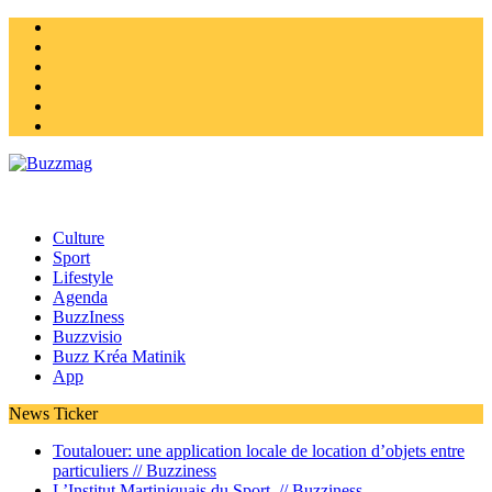
Instagram
Twitter
facebook
Youtube
Linkedin
Homepage
Culture
Sport
Lifestyle
Agenda
BuzzIness
Buzzvisio
Buzz Kréa Matinik
App
News Ticker
Toutalouer: une application locale de location d’objets entre
particuliers //
Buzziness
L’Institut Martiniquais du Sport //
Buzziness