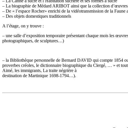
– La Canne à sucre et l’Habitation sucrière et ses formes à sucre
– La biographie de Médard ARIBOT ainsi que la collection d’œuvres d
– De « l’espace Rocher» enrichi de la vidéotransmission de la Faune 
– Des objets domestiques traditionnels
A l’étage, on y trouve :
– une salle d’exposition temporaire présentant chaque mois les œuvres 
photographiques, de sculptures…)
– la Bibliothèque personnelle de Bernard DAVID qui compte 1854 ouv
proverbes créoles, le dictionnaire biographique du Clergé, … » et toute
Aimé, les immigrants, La traite négrière à
destination de Martinique 1698-1794…).