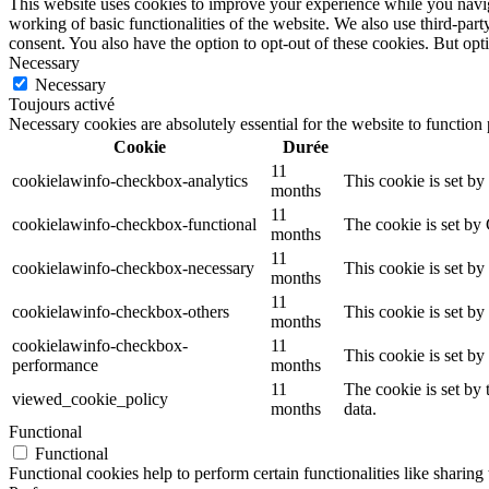
This website uses cookies to improve your experience while you navigat
working of basic functionalities of the website. We also use third-pa
consent. You also have the option to opt-out of these cookies. But op
Necessary
Necessary
Toujours activé
Necessary cookies are absolutely essential for the website to function
Cookie
Durée
11
cookielawinfo-checkbox-analytics
This cookie is set b
months
11
cookielawinfo-checkbox-functional
The cookie is set by
months
11
cookielawinfo-checkbox-necessary
This cookie is set b
months
11
cookielawinfo-checkbox-others
This cookie is set b
months
cookielawinfo-checkbox-
11
This cookie is set b
performance
months
11
The cookie is set by
viewed_cookie_policy
months
data.
Functional
Functional
Functional cookies help to perform certain functionalities like sharing 