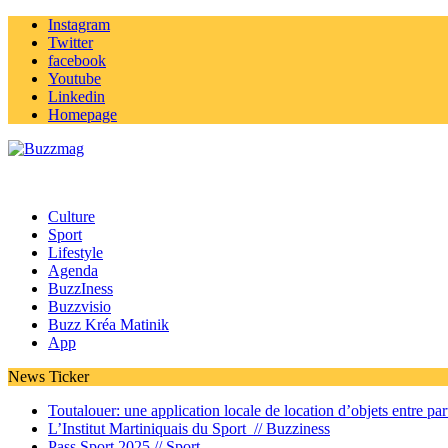
Instagram
Twitter
facebook
Youtube
Linkedin
Homepage
Culture
Sport
Lifestyle
Agenda
BuzzIness
Buzzvisio
Buzz Kréa Matinik
App
News Ticker
Toutalouer: une application locale de location d’objets entre part
L’Institut Martiniquais du Sport //
Buzziness
Pass Sport 2025 //
Sport