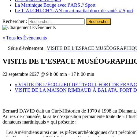
La Martinique Bouge avec l’ARS //
Sport
Le T’AI-CHI-CH’UAN un art martial doux de santé //
Sport
Rechercher :
« Tous les Évènements
Série d'événement :
VISITE DE L’ESPACE MUSÉOGRAPHIQ
VISITE DE L’ESPACE MUSÉOGRAPHI
22 septembre 2027 @ 9 h 00 min
-
17 h 00 min
«
VISITE DE L’ÉCO-LIEU DE TIVOLI, FORT DE FRAN
VISITE DE LA MAISON RIMBAUD À BALATA, FORT 
Bernard DAVID était un Curé-Historien de 1970 à 1998 au Diamant, qu
Au rez-de-chaussée, la salle d’exposition permanente traite de « l’hi
donateurs martiniquais » qui présente :
– Les Amérindiens ainsi que les pièces archéologiques d’art précolo