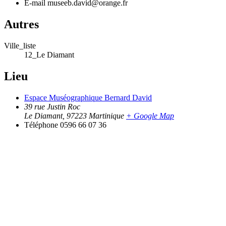
E-mail
museeb.david@orange.fr
Autres
Ville_liste
12_Le Diamant
Lieu
Espace Muséographique Bernard David
39 rue Justin Roc
Le Diamant
,
97223
Martinique
+ Google Map
Téléphone
0596 66 07 36