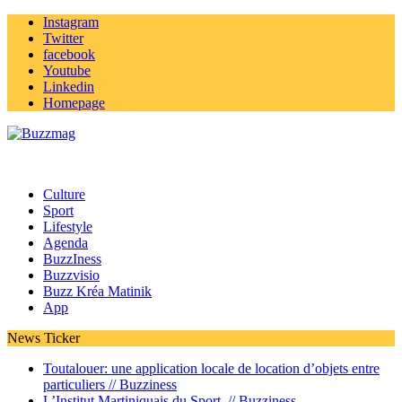
Instagram
Twitter
facebook
Youtube
Linkedin
Homepage
Culture
Sport
Lifestyle
Agenda
BuzzIness
Buzzvisio
Buzz Kréa Matinik
App
News Ticker
Toutalouer: une application locale de location d’objets entre
particuliers //
Buzziness
L’Institut Martiniquais du Sport //
Buzziness