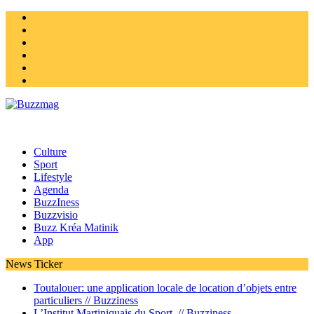
Instagram
Twitter
facebook
Youtube
Linkedin
Homepage
Culture
Sport
Lifestyle
Agenda
BuzzIness
Buzzvisio
Buzz Kréa Matinik
App
News Ticker
Toutalouer: une application locale de location d’objets entre
particuliers //
Buzziness
L’Institut Martiniquais du Sport //
Buzziness