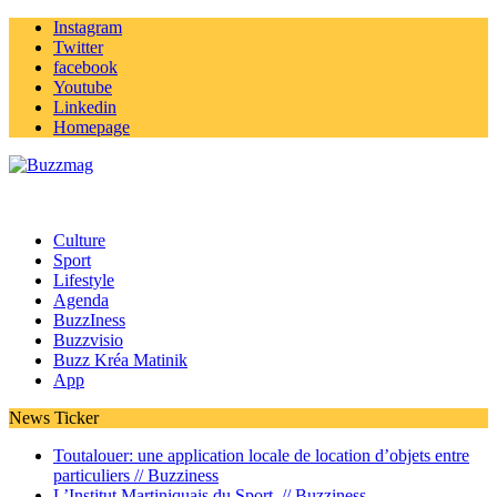
Instagram
Twitter
facebook
Youtube
Linkedin
Homepage
Culture
Sport
Lifestyle
Agenda
BuzzIness
Buzzvisio
Buzz Kréa Matinik
App
News Ticker
Toutalouer: une application locale de location d’objets entre
particuliers //
Buzziness
L’Institut Martiniquais du Sport //
Buzziness