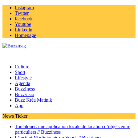
Instagram
Twitter
facebook
Youtube
Linkedin
Homepage
Culture
Sport
Lifestyle
Agenda
BuzzIness
Buzzvisio
Buzz Kréa Matinik
App
News Ticker
Toutalouer: une application locale de location d’objets entre
particuliers //
Buzziness
L’Institut Martiniquais du Sport //
Buzziness