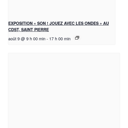
EXPOSITION « SON ! JOUEZ AVEC LES ONDES » AU
CDST, SAINT PIERRE
août 9 @ 9 h 00 min
-
17 h 00 min