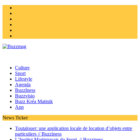
Instagram
Twitter
facebook
Youtube
Linkedin
Homepage
Culture
Sport
Lifestyle
Agenda
BuzzIness
Buzzvisio
Buzz Kréa Matinik
App
News Ticker
Toutalouer: une application locale de location d’objets entre
particuliers //
Buzziness
L’Institut Martiniquais du Sport //
Buzziness