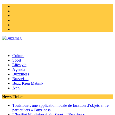
Instagram
Twitter
facebook
Youtube
Linkedin
Homepage
Culture
Sport
Lifestyle
Agenda
BuzzIness
Buzzvisio
Buzz Kréa Matinik
App
News Ticker
Toutalouer: une application locale de location d’objets entre
particuliers //
Buzziness
L’Institut Martiniquais du Sport //
Buzziness