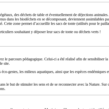
taux, des déchets de table et éventuellement de déjections animales. Bien
us dans les biodéchets en se décomposant, deviennent assimilables par le
Cette zone permet d’accueillir les sacs de tonte (utilisés pour le paillag
articuliers souhaitant y déposer leur sacs de tonte ou déchets verts !
 le parcours pédagogique. Celui-ci a été réalisé afin de sensibiliser la
e site.
les éco-gestes, les milieux aquatiques, ainsi que les espèces endémiques 
s le but de stimuler les sens et de se reconnecter avec la Nature. Sur ce
ons.