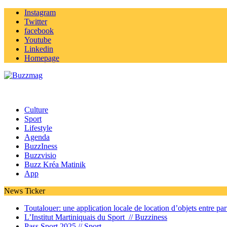
Instagram
Twitter
facebook
Youtube
Linkedin
Homepage
Culture
Sport
Lifestyle
Agenda
BuzzIness
Buzzvisio
Buzz Kréa Matinik
App
News Ticker
Toutalouer: une application locale de location d’objets entre part
L’Institut Martiniquais du Sport //
Buzziness
Pass Sport 2025 //
Sport