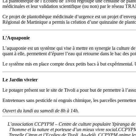
La plantothèque de l’Ecolieu de Tivoli regroupe une centaine de plant
médicinales et leur validation scientifique (ou non) par le réseau TRAMI
Ce projet de plantothèque médicinale d’urgence est un projet d’envergu
Régional de Martinique a permis la création d’une quinzaine de plantoth
L’Aquaponie
L’aquaponie est un système qui vise à mettre en synergie la culture de p
quant à elle, permettent d’épurer l’eau qui retourne dans le bac des po
Le système mis en place compte deux petits bacs à but expérimental. U
Le Jardin vivrier
Le potager présent sur le site de Tivoli a pour but de permettre à l’as
Entretenues sans pesticide ni engrais chimique, les parcelles permetten
Ouvert du lundi au samedi de 8h à 14h.
L’association CCPYPM – Centre de culture populaire Ypiranga de Pa
l’homme et la nature et porteuse d’un mieux vivre social.
CCPYPM vi
Trenelle Citron et l’Ecolieu de Tivoli. Au-delà, CCPYPM anime le