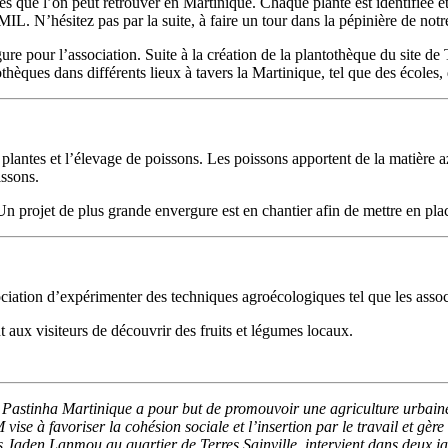
es que l’on peut retrouver en Martinique. Chaque plante est identifiée
L. N’hésitez pas par la suite, à faire un tour dans la pépinière de notre
re pour l’association. Suite à la création de la plantothèque du site de
èques dans différents lieux à tavers la Martinique, tel que des écoles, d
lantes et l’élevage de poissons. Les poissons apportent de la matière azot
issons.
n projet de plus grande envergure est en chantier afin de mettre en pla
sociation d’expérimenter des techniques agroécologiques tel que les assoc
t aux visiteurs de découvrir des fruits et légumes locaux.
stinha Martinique a pour but de promouvoir une agriculture urbaine, 
se à favoriser la cohésion sociale et l’insertion par le travail et gère
s Jaden Lanmou au quartier de Terres Sainville, intervient dans deux j