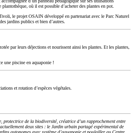
 et accompagnée d’un panneau pédagogique sur ses utilisations
 plantothèque, où il est possible d’acheter des plantes en pot.
 Tivoli, le projet OSAIN développé en partenariat avec le Parc Naturel
es jardins publics et bien d’autres.
ée par leurs déjections et nourissent ainsi les plantes. Et les plantes,
ce une piscine en aquaponie !
iations et rotation d’espèces végétales.
protectrice de la biodiversité, créatrice d’un rapprochement entre
 actuellement deux sites : le Jardin urbain partagé expérimental de
ardins autonomes avec système d’aquaponie et poulailler au Centre