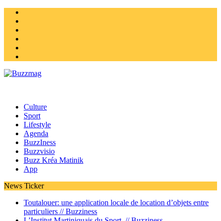
Instagram
Twitter
facebook
Youtube
Linkedin
Homepage
Culture
Sport
Lifestyle
Agenda
BuzzIness
Buzzvisio
Buzz Kréa Matinik
App
News Ticker
Toutalouer: une application locale de location d’objets entre
particuliers //
Buzziness
L’Institut Martiniquais du Sport //
Buzziness