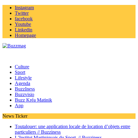
Instagram
Twitter
facebook
Youtube
Linkedin
Homepage
Culture
Sport
Lifestyle
Agenda
BuzzIness
Buzzvisio
Buzz Kréa Matinik
App
News Ticker
Toutalouer: une application locale de location d’objets entre
particuliers //
Buzziness
L’Institut Martiniquais du Sport //
Buzziness