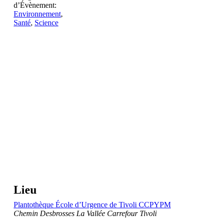
d’Évènement:
Environnement
,
Santé
,
Science
Lieu
Plantothèque École d’Urgence de Tivoli CCPYPM
Chemin Desbrosses La Vallée Carrefour Tivoli