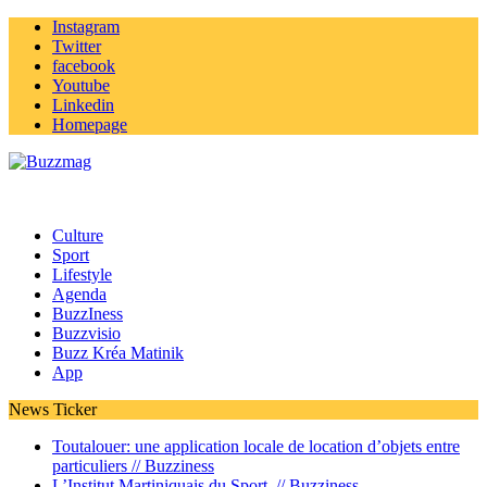
Instagram
Twitter
facebook
Youtube
Linkedin
Homepage
Culture
Sport
Lifestyle
Agenda
BuzzIness
Buzzvisio
Buzz Kréa Matinik
App
News Ticker
Toutalouer: une application locale de location d’objets entre
particuliers //
Buzziness
L’Institut Martiniquais du Sport //
Buzziness