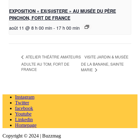
EXPOSITION « EX(S)ISTERE » AU MUSÉE DU PÈRE
PINCHON, FORT DE FRANCE
août 11 @ 8 h 00 min
-
17 h 00 min
VISITE JARDIN & MUSÉE
ATELIER THÉÂTRE AMATEURS
ADULTE AU TOM, FORT DE
DE LA BANANE, SAINTE
FRANCE
MARIE
Instagram
Twitter
facebook
Youtube
Linkedin
Homepage
Copyright © 2024 | Buzzmag