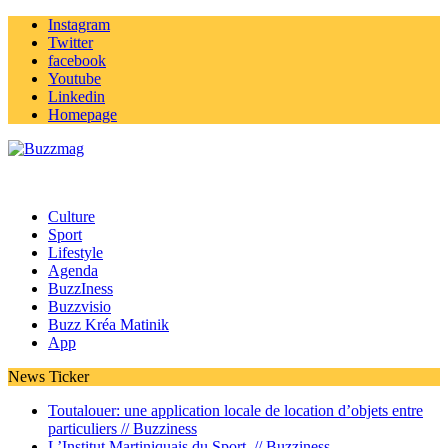
Instagram
Twitter
facebook
Youtube
Linkedin
Homepage
Culture
Sport
Lifestyle
Agenda
BuzzIness
Buzzvisio
Buzz Kréa Matinik
App
News Ticker
Toutalouer: une application locale de location d’objets entre
particuliers //
Buzziness
L’Institut Martiniquais du Sport //
Buzziness