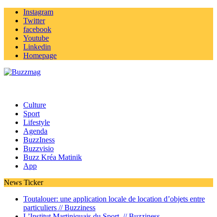
Instagram
Twitter
facebook
Youtube
Linkedin
Homepage
Culture
Sport
Lifestyle
Agenda
BuzzIness
Buzzvisio
Buzz Kréa Matinik
App
News Ticker
Toutalouer: une application locale de location d’objets entre
particuliers //
Buzziness
L’Institut Martiniquais du Sport //
Buzziness