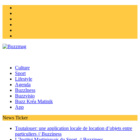
Instagram
Twitter
facebook
Youtube
Linkedin
Homepage
Culture
Sport
Lifestyle
Agenda
BuzzIness
Buzzvisio
Buzz Kréa Matinik
App
News Ticker
Toutalouer: une application locale de location d’objets entre
particuliers //
Buzziness
L’Institut Martiniquais du Sport //
Buzziness