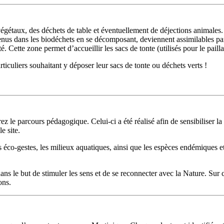
taux, des déchets de table et éventuellement de déjections animales. Bien
us dans les biodéchets en se décomposant, deviennent assimilables par le
Cette zone permet d’accueillir les sacs de tonte (utilisés pour le paillag
articuliers souhaitant y déposer leur sacs de tonte ou déchets verts !
 le parcours pédagogique. Celui-ci a été réalisé afin de sensibiliser la
e site.
les éco-gestes, les milieux aquatiques, ainsi que les espèces endémiques 
s le but de stimuler les sens et de se reconnecter avec la Nature. Sur ce
ons.