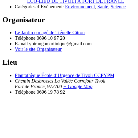
ÉCO-LIEU DE TIVOLI À FORT DE FRANCE
Catégories d’Évènement:
Environnement
,
Santé
,
Science
Organisateur
Le Jardin partagé de Trénelle Citron
Téléphone
0696 10 97 20
E-mail
ypirangamartinique@gmail.com
Voir le site Organisateur
Lieu
Plantothèque École d’Urgence de Tivoli CCPYPM
Chemin Desbrosses La Vallée Carrefour Tivoli
Fort de France
,
972700
+ Google Map
Téléphone
0696 19 78 92