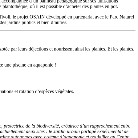
 et accompagnée d’un panneau pédagogique sur ses utilisations
 plantothèque, où il est possible d’acheter des plantes en pot.
 Tivoli, le projet OSAIN développé en partenariat avec le Parc Naturel
es jardins publics et bien d’autres.
ée par leurs déjections et nourissent ainsi les plantes. Et les plantes,
ce une piscine en aquaponie !
iations et rotation d’espèces végétales.
protectrice de la biodiversité, créatrice d’un rapprochement entre
 actuellement deux sites : le Jardin urbain partagé expérimental de
ardins autonomes avec système d’aquaponie et poulailler au Centre