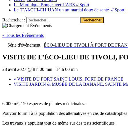
La Martinique Bouge avec l’ARS //
Sport
Le T’AI-CHI-CH’UAN un art martial doux de santé //
Sport
Rechercher :
« Tous les Évènements
Série d'événement :
ÉCO-LIEU DE TIVOLI À FORT DE FRA
VISITE DE L’ÉCO-LIEU DE TIVOLI, 
28 avril 2027 @ 8 h 00 min
-
14 h 00 min
«
VISITE DU FORT SAINT LOUIS, FORT DE FRANCE
VISITE JARDIN & MUSÉE DE LA BANANE, SAINTE 
6 000 m², 150 espèces de plantes médicinales.
Pouvoir fournir à la population des alternatives en cas de catastrophes 
Les travaux s’appuient tout de même sur des tests scientifiques