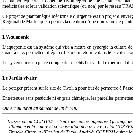
La plantothèque de l’Ecolieu de Tivoli regroupe une centaine de plant
médicinales et leur validation scientifique (ou non) par le réseau TRAMI
Ce projet de plantothèque médicinale d’urgence est un projet d’envergu
Régional de Martinique a permis la création d’une quinzaine de plantoth
L’Aquaponie
L’aquaponie est un système qui vise à mettre en synergie la culture de p
quant à elle, permettent d’épurer l’eau qui retourne dans le bac des po
Le système mis en place compte deux petits bacs à but expérimental. U
Le Jardin vivrier
Le potager présent sur le site de Tivoli a pour but de permettre à l’as
Entretenues sans pesticide ni engrais chimique, les parcelles permetten
Ouvert du lundi au samedi de 8h à 14h.
L’association CCPYPM – Centre de culture populaire Ypiranga de Pa
l’homme et la nature et porteuse d’un mieux vivre social.
CCPYPM vi
Trenelle Citron et l’Ecolieu de Tivoli. Au-delà, CCPYPM anime le