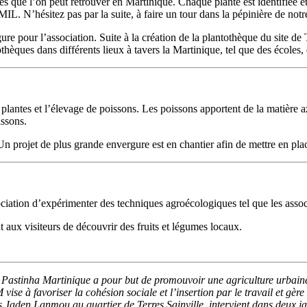
es que l’on peut retrouver en Martinique. Chaque plante est identifiée
L. N’hésitez pas par la suite, à faire un tour dans la pépinière de notre
re pour l’association. Suite à la création de la plantothèque du site de
èques dans différents lieux à tavers la Martinique, tel que des écoles, d
lantes et l’élevage de poissons. Les poissons apportent de la matière azot
issons.
n projet de plus grande envergure est en chantier afin de mettre en pla
sociation d’expérimenter des techniques agroécologiques tel que les assoc
t aux visiteurs de découvrir des fruits et légumes locaux.
stinha Martinique a pour but de promouvoir une agriculture urbaine, 
se à favoriser la cohésion sociale et l’insertion par le travail et gère
s Jaden Lanmou au quartier de Terres Sainville, intervient dans deux j