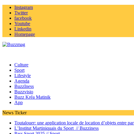
Instagram
Twitter
facebook
Youtube
Linkedin
Homepage
Culture
Sport
Lifestyle
Agenda
BuzzIness
Buzzvisio
Buzz Kréa Matinik
App
News Ticker
Toutalouer: une application locale de location d’objets entre part
L’Institut Martiniquais du Sport //
Buzziness
Pass Sport 2025 //
Sport