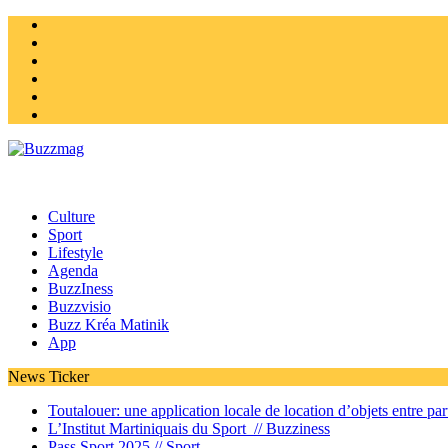
Instagram
Twitter
facebook
Youtube
Linkedin
Homepage
Culture
Sport
Lifestyle
Agenda
BuzzIness
Buzzvisio
Buzz Kréa Matinik
App
News Ticker
Toutalouer: une application locale de location d’objets entre part
L’Institut Martiniquais du Sport //
Buzziness
Pass Sport 2025 //
Sport