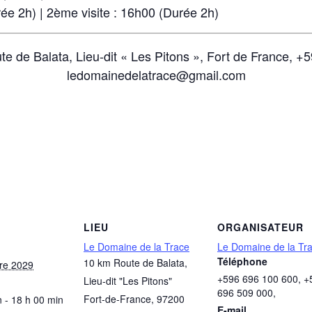
e 2h) | 2ème visite : 16h00 (Durée 2h)
e de Balata, Lieu-dit « Les Pitons », Fort de France, 
ledomainedelatrace@gmail.com
LIEU
ORGANISATEUR
Le Domaine de la Trace
Le Domaine de la Tr
Téléphone
10 km Route de Balata,
re 2029
+596 696 100 600, +
Lieu-dit "Les Pitons"
696 509 000,
Fort-de-France
,
97200
 - 18 h 00 min
E-mail