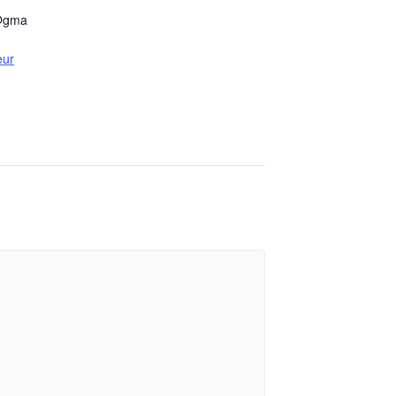
e@gma
eur