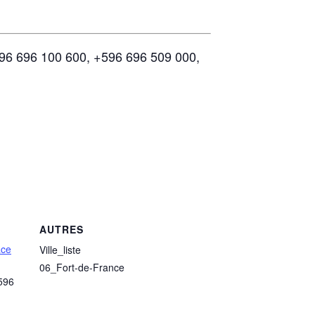
+596 696 100 600, +596 696 509 000,
AUTRES
ace
Ville_liste
06_Fort-de-France
596