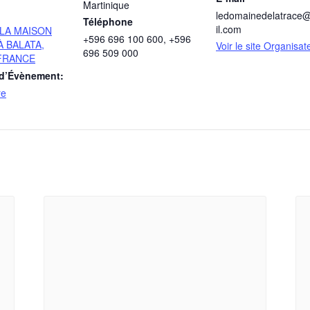
Martinique
ledomainedelatrac
Téléphone
il.com
 LA MAISON
+596 696 100 600, +596
 BALATA,
Voir le site Organisat
696 509 000
FRANCE
 d’Évènement:
re