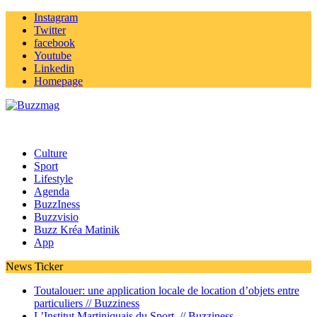
Instagram
Twitter
facebook
Youtube
Linkedin
Homepage
Culture
Sport
Lifestyle
Agenda
BuzzIness
Buzzvisio
Buzz Kréa Matinik
App
News Ticker
Toutalouer: une application locale de location d’objets entre
particuliers //
Buzziness
L’Institut Martiniquais du Sport //
Buzziness