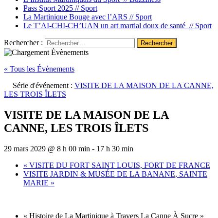
Pass Sport 2025 //
Sport
La Martinique Bouge avec l’ARS //
Sport
Le T’AI-CHI-CH’UAN un art martial doux de santé //
Sport
Rechercher :
« Tous les Évènements
Série d'événement :
VISITE DE LA MAISON DE LA CANNE,
LES TROIS ÎLETS
VISITE DE LA MAISON DE LA
CANNE, LES TROIS ÎLETS
29 mars 2029 @ 8 h 00 min
-
17 h 30 min
«
VISITE DU FORT SAINT LOUIS, FORT DE FRANCE
VISITE JARDIN & MUSÉE DE LA BANANE, SAINTE
MARIE
»
« Histoire de La Martinique à Travers La Canne À Sucre »