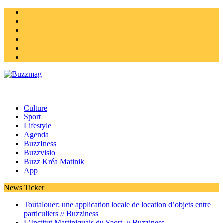
Instagram
Twitter
facebook
Youtube
Linkedin
Homepage
Culture
Sport
Lifestyle
Agenda
BuzzIness
Buzzvisio
Buzz Kréa Matinik
App
News Ticker
Toutalouer: une application locale de location d’objets entre
particuliers //
Buzziness
L’Institut Martiniquais du Sport //
Buzziness