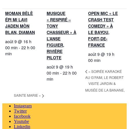
MOMAN BÈLÈ
MUSIQUE
OPEN MIC « LE
ÉPI MI LAVI
« RESPIRÉ –
CRASH TEST
JADEN MÒN
TONY
COMEDY » À
BLAN, DIAMAN
CHASSEUR » À
LE BAYOU,
L’ANSE
FORT-DE-
août 9 @ 16 h
FIGUIER,
FRANCE
00 min
-
22 h 00
RIVIÈRE
min
août 9 @ 19 h
PILOTE
00 min
août 9 @ 19 h
«
SOIRÉE KARAOKÉ
00 min
-
22 h 00
AU G’FAIM, LE ROBERT
min
VISITE JARDIN &
MUSÉE DE LA BANANE,
SAINTE MARIE
»
Instagram
Twitter
facebook
Youtube
Linkedin