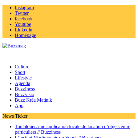
Instagram
Twitter
facebook
Youtube
Linkedin
Homepage
Culture
Sport
Lifestyle
Agenda
BuzzIness
Buzzvisio
Buzz Kréa Matinik
App
News Ticker
Toutalouer: une application locale de location d’objets entre
particuliers //
Buzziness
L’Institut Martiniquais du Sport //
Buzziness