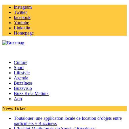
Instagram
Twitter
facebook
Youtube
Linkedin
Homepage
Culture
Sport
Lifestyle
Agenda
BuzzIness
Buzzvisio
Buzz Kréa Matinik
App
News Ticker
Toutalouer: une application locale de location d’objets entre
particuliers //
Buzziness
L’Institut Martiniquais du Sport //
Buzziness