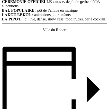
𝐂𝐄𝐑𝐄𝐌𝐎𝐍𝐈𝐄 𝐎𝐅𝐅𝐈𝐂𝐈𝐄𝐋𝐋𝐄 : messe, dépôt de gerbe, défilé,
allocutions
𝐁𝐀𝐋 𝐏𝐎𝐏𝐔𝐋𝐀𝐈𝐑𝐄 : pôt de l’amitié en musique
𝐋𝐀𝐊𝐎𝐔 𝐋𝐄𝐊𝐎𝐋 : animations pour enfants
𝐋𝐀 𝐏𝐈𝐏𝐎’𝐋 : dj, live, danse, show case, food trucks, bar à cocktail
Ville du Robert