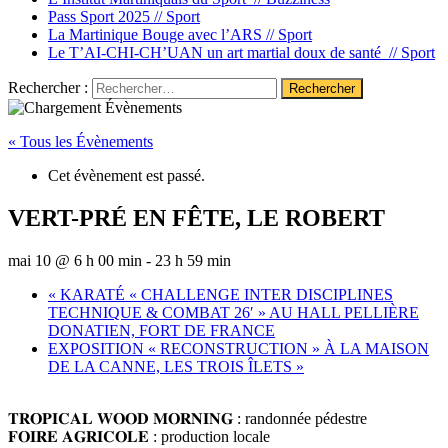
Pass Sport 2025 //
Sport
La Martinique Bouge avec l’ARS //
Sport
Le T’AI-CHI-CH’UAN un art martial doux de santé //
Sport
Rechercher :
« Tous les Évènements
Cet évènement est passé.
VERT-PRÉ EN FÊTE, LE ROBERT
mai 10 @ 6 h 00 min
-
23 h 59 min
«
KARATÉ « CHALLENGE INTER DISCIPLINES
TECHNIQUE & COMBAT 26′ » AU HALL PELLIÈRE
DONATIEN, FORT DE FRANCE
EXPOSITION « RECONSTRUCTION » À LA MAISON
DE LA CANNE, LES TROIS ÎLETS
»
𝐓𝐑𝐎𝐏𝐈𝐂𝐀𝐋 𝐖𝐎𝐎𝐃 𝐌𝐎𝐑𝐍𝐈𝐍𝐆 : randonnée pédestre
𝐅𝐎𝐈𝐑𝐄 𝐀𝐆𝐑𝐈𝐂𝐎𝐋𝐄 : production locale