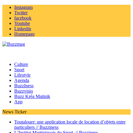
Instagram
Twitter
facebook
Youtube
Linkedin
Homepage
Culture
Sport
Lifestyle
Agenda
BuzzIness
Buzzvisio
Buzz Kréa Matinik
App
News Ticker
Toutalouer: une application locale de location d’objets entre
particuliers //
Buzziness
L’Institut Martiniquais du Sport //
Buzziness